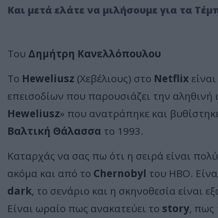
Και μετά ελάτε να μιλήσουμε για τα Τέμ
Του
Δημήτρη Κανελλόπουλου
Το
Heweliusz
(Χεβέλιους) στο
Netflix
είναι
επεισοδίων που παρουσιάζει την αληθινή ι
Heweliusz
» που ανατράπηκε και βυθίστηκ
Βαλτική Θάλασσα
το 1993.
Καταρχάς να σας πω ότι η σειρά είναι πολ
ακόμα και από το
Chernobyl
του ΗΒΟ. Είνα
dark
, το σενάριο και η σκηνοθεσία είναι ε
Είναι ωραίο πως ανακατεύει το
story
, πως