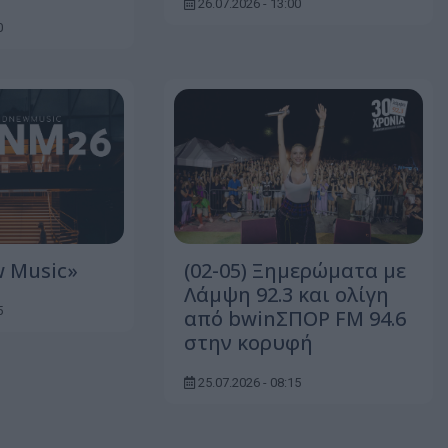
26.07.2026 - 13:00
0
 Music»
(02-05) Ξημερώματα με
Λάμψη 92.3 και ολίγη
5
από bwinΣΠΟΡ FM 94.6
στην κορυφή
25.07.2026 - 08:15