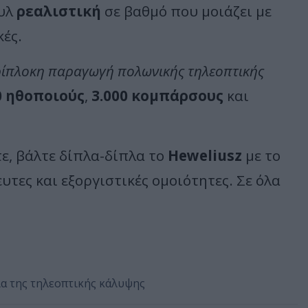
ουλ
ρεαλιστική
σε βαθμό που μοιάζει με
κές.
ερίπλοκη παραγωγή πολωνικής τηλεοπτικής
0 ηθοποιούς
,
3.000 κομπάρσους
και
τε, βάλτε δίπλα-δίπλα το
Heweliusz
με το
υτες και εξοργιστικές ομοιότητες. Σε όλα
ία της τηλεοπτικής κάλυψης